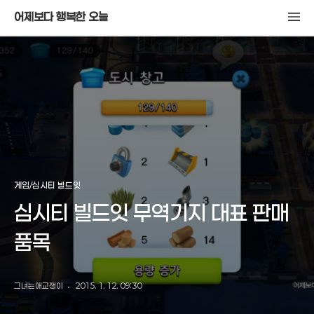
어제보다 행복한 오늘
게임/심시티 빌드잇
심시티 빌드잇 무역기지 대표 판매
품목
그녀는애교쟁이
2015. 1. 12. 09:30