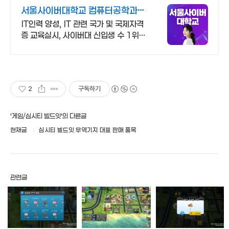
서울사이버대학교 컴퓨터공학과
2026 가을학기 신편입생
IT인력 양성, IT 관련 국가 및 국제자격
증 교육실시, 사이버대 신입생 수 1위
장학금 지급 1위, 학사 석사 박사 온라
인복수학위까지
2
구독하기
'게임/심시티 빌드잇'의 다른글
현재글
심시티 빌드잇 무역기지 대표 판매 품목
관련글