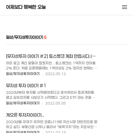
어제보다 행복한 오늘
일상/무지성투자이야기
5
[무지성투자 이야기 #2] 토스뱅크 계좌 만듭시다.(연
이율2% 1억까지)
이미 알고 계신 분들이 많겠지만... 토스뱅크는 1억까지 연이율
2% 준다. 처음 오픈했을때는 1억이상도 2% 였지만 현재는 1
억까지만 제공한다. 지금 미국 주식시장도 국내 주식시장도 코인
일상/무지성투자이야기
2022.05.12
시장도 개박살 나는 시점에 토스뱅크는 참 매력적이다. 특히 적
금이나 예금이 아닌 일반 입출금 통장이 아무조건 없이 2% 이
무지성 투자 이야기 #1
니 가입을 안 할 수가 없다. 그래서 나도 토스로(?) 몰빵 중이다.
2020년부터 투자를 시작해야겠다고 생각하면서 증권계좌를
급여나 공과금 계좌는 바꾸지는 않지만 일단 월급 타면 토스로
열고 삼성전자를 사모으기 시작했다. 그리고 ETF 라는 것을 알
갔다가 다시 재분배 되는 시스템을 구축했다. 마이데이터도 토스
게 되면서 이거야 말로 무지성 투자에 가장 좋은 상품이 아닌가
일상/무지성투자이야기
2022.05.05
로 했더니 너무 편해졌다. 그리고 토스 장점인지 모르겠지만 자
하고 기존에 모았던 삼성전자와 대한항공을 다 처분하고 미국
동이체가 휴일날에도 나간다는게 아주 좋다. 휴일날 자동이체가
ETF 로 다 갈아탔다. 미국 시장의 ETF 를 바로 산 것은 아니지
걸릴 경우 휴일 이후 첫 영업일에 이체가 되는데 휴일날이라도
게으른 투자자이야기..
만..(주로 한국상장 S&P 500 ETF 구매) 2022년에 금리가 오
바로 이체가 되니 좋았다. (..
2020년을 이야기 하자면 코로나19와 자산시장 대반전으로 말
르고(미국 fed 에서 금리 0.5 퍼 올림, 그리고 앞으로도 계속 올
하고 싶다. 부동산은 너무나 올라서 "벼락거지"라는 자조섞인 단
릴 예정) 주식시장이 어려워져가는 시점에서 기록을 남기기 위
어가 등장하기도 하고.. 코로나19 때문에 자영업자는 어렵다고
일상/무지성투자이야기
2021.02.16
해 다시 블로그에 글을 남기기 시작했다. 현재를 기록하지 않으