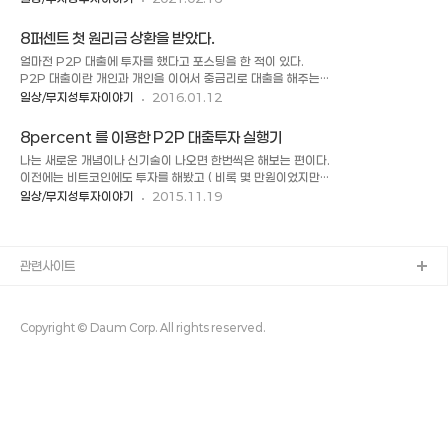
한다. 나는 직장을 다니기 때문에 사실.. 큰 영향은 없었다. 작년
면 내년이나 내후년이나 10년 후나 투자가 성공인지 실패인지
부터 올해까지 이어지는 "대주식시대"를 보면서 진짜 경제가 어
기억할 수 없을 것 같다. 나의 투자 철학은 다른건 없고 그냥
8퍼센트 첫 원리금 상환을 받았다.
려운게 맞는지 알 수가 없다. 자산시장을 성장을 보면서 진짜 저
s&p500 대 미..
얼마전 P2P 대출에 투자를 했다고 포스팅을 한 적이 있다.
축만이 미덕이 아님을 뼈져리게 느끼고 있다. 요즘 유튜브에 주
P2P 대출이란 개인과 개인을 이어서 중금리로 대출을 해주는
식, 경제 관련 내용이 많다. 그 중에 내 마음에 꽂힌 내용은.. " 저
시스템으로 1금융과 2금융사이 중금리 틈새시장을 노리는 대부
일상/무지성투자이야기
2016.01.12
축만 하면 내 돈이 녹아내리고 있는 겁니다..." " 주식은 안 하셔
업이라고 할 수 있다. 이번에 8퍼센트를 통해서 재미로 투자를
도 되지만 투자는 꼭 하세요..." 그렇다.. 앞으로 투자(주식이든
해보았는데 2015년 11월에 투자한 5만원에 대한 원리금이 처
부동산이든) 하지 않으면 더 어려운 상황을 맞이 할 것 같은 불안
8percent 를 이용한 P2P 대출투자 실행기
음 상환이 되었다. 11일이 상환일인데 정확히 입금된 것을 보니
감이..
나는 새로운 개념이나 신기술이 나오면 한번씩은 해보는 편이다.
약간(?) 신뢰도가 상승했다. 5만원이라는 소액을 투자 했기 때
이전에는 비트코인에도 투자를 해봤고 ( 비록 몇 만원이었지만..
문에 이번에 상환 받은 금액은 4천원 가량이지만 이게 누적이 되
신기한 세계였다. ) 요즘은 해외직구에열을 올리고 있는 중이다.
일상/무지성투자이야기
2015.11.19
서 매달 5만원(투자 최소 금액) 받는정도까지 투자를 하고 이후
그러던 중 재테크 까페에서 P2P 대출이라고 하는 것을 소개하
에는 자동으로 굴러가는 시스템을 만들어 보는 것이 목표이다.
면서 나도 한번 투자를 해보기로 했다. ( 돈이 많아서 엄청 투자
[일상 이야기/호기심 이야기] - 8percent 를 이용한 P2P 대
하는 것은 아니다. 그냥 몇 만원 수준으로.. ) 관련 뉴스 :
출투자 실행기 P2P 대..
http://www.ytn.co.kr/_ln/0102_201509300812590
관련사이트
063 P2P 라는 개념은 예전에 당나귀, 푸르나, 디비고, 소리바
다 등( 연식인증 ) 에서 사용하고 지금 현재도 토렌트라는 형식의
개인과 개인을 연결해서 데이터를 주고 받는 프로그램들을 주로
Copyright © Daum Corp. All rights reserved.
얘기 했는데 여기서는 대출자와 투자자를 묶어서 대출을 연결..