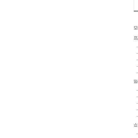
모
프
일
쇼