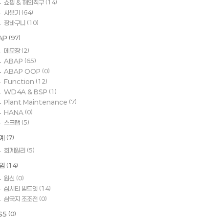
쇼핑 & 해외직구
(14)
사용기
(64)
장바구니
(10)
AP
(97)
메모장
(2)
ABAP
(65)
ABAP OOP
(0)
Function
(12)
WD4A & BSP
(1)
Plant Maintenance
(7)
HANA
(0)
스크랩
(5)
계
(7)
회계원리
(5)
임
(14)
원신
(0)
심시티 빌드잇
(14)
삼국지 조조전
(0)
S5
(0)