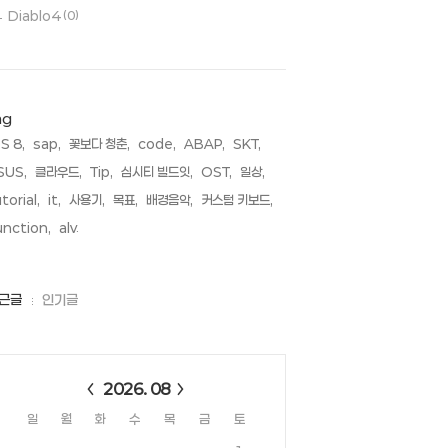
Diablo4
(0)
ag
S 8,
sap,
꽃보다 청춘,
code,
ABAP,
SKT,
SUS,
클라우드,
Tip,
심시티 빌드잇,
OST,
일상,
torial,
it,
사용기,
목표,
배경음악,
커스텀 키보드,
unction,
alv,
근글
인기글
alendar
2026. 08
일
월
화
수
목
금
토