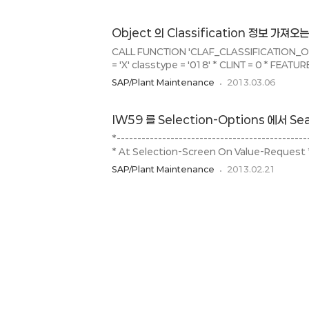
Unterscheidung ob Anlegen/ Ändern/ Hin
AKTYP = YAKTYPV OR T365-AKTYP = YAKTY
Object 의 Classification 정보 가져오
t365-aktyp = yaktypv OR t365-aktyp = y
OR ( t365-aktyp = yaktyph AND..
CALL FUNCTION 'CLAF_CLASSIFICATION_OF
= 'X' classtype = '018' * CLINT = 0 * FEATUR
OBJECTTABLE = ' ' * KEY_DATE = SY-DATUM
SAP/Plant Maintenance
2013.03.06
* CHANGE_SERVICE_CLF = 'X' * INHERITED_C
= lt_class t_objectdata = lt_objectdata * I
IW59 를 Selection-Options 에서 Se
*----------------------------------------------
* At Selection-Screen On Value-Request *--
---------------------------------------------
SAP/Plant Maintenance
2013.02.21
SCREEN ON VALUE-REQUEST FOR s_qmnu
get_noti_by_search_help. FORM get_noti
DATA : l_return_tabLIKEddshretval OCCUR
REFRESH l_return_tab. CALL FUNCTIO..