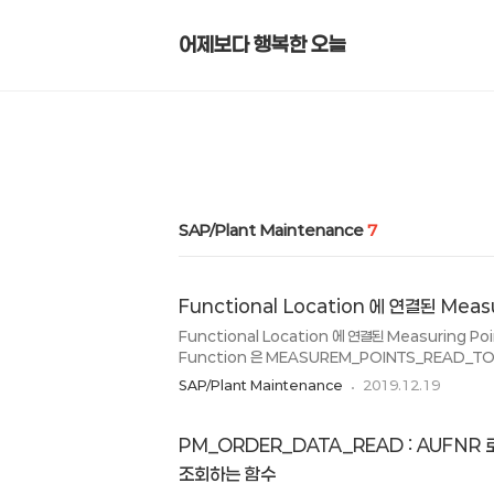
어제보다 행복한 오늘
SAP/Plant Maintenance
7
Functional Location 에 연결된 Meas
Functional Location 에 연결된 Measuring Po
Function 은 MEASUREM_POINTS_READ_TO
은 IFLOT-OBJNR 값을 사용한다. LT_IMPT_TAB 
SAP/Plant Maintenance
2019.12.19
선언하며 MREGU (UNIT필드) 사용하여 필요한 Measur
'MEASURM_POINTS_READ_TO_OBJECT' E
LV_OBJNR TABLES IMPT_..
PM_ORDER_DATA_READ : AUFNR 로
조회하는 함수