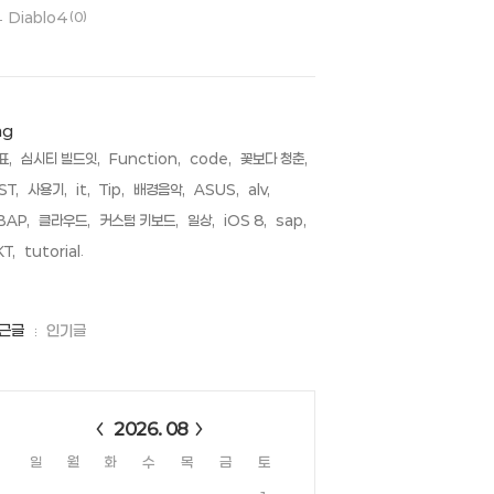
Diablo4
(0)
ag
표,
심시티 빌드잇,
Function,
code,
꽃보다 청춘,
ST,
사용기,
it,
Tip,
배경음악,
ASUS,
alv,
BAP,
클라우드,
커스텀 키보드,
일상,
iOS 8,
sap,
T,
tutorial,
근글
인기글
alendar
2026. 08
일
월
화
수
목
금
토