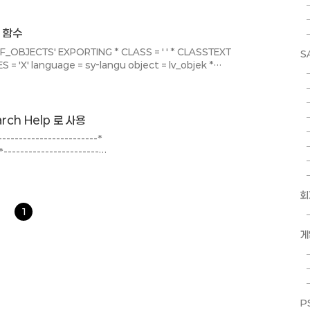
zufügen * IF T365-
PA. "note777981 IF
는 함수
aktypa "note777981
_OBJECTS' EXPORTING * CLASS = ' ' * CLASSTEXT
S
ES = 'X' language = sy-langu object = lv_objek *
 * INITIAL_CHARACT = 'X' * NO_VALUE_DESCRIPT =
HAR = ' ' * CHANGE_NUMBER = ' ' TABLES t_class
_SEL_C..
arch Help 로 사용
------------------------*
----------------------
-* AT SELECTION-
m-low. PERFORM
_by_search_help .
회
S 0 WITH HEADER LINE.
1
게
P