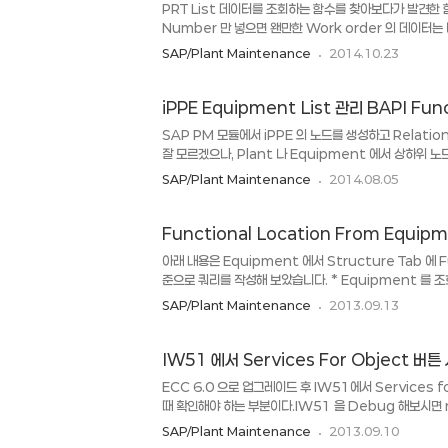
PRT List 데이터를 조회하는 함수를 찾아보다가 발견한 함
Number 만 넣으면 왠만한 Work order 의 데이터는 
발이 된지 오래된 시스템이다 보니 내가 생각한 것은 이미 다 
SAP/Plant Maintenance
2014.10.23
가 코어를 개발하면 좋겠지만 그렇지 않다면 잘 찾아서 쓰는 것
FUNCTION 'PM_ORDER_DATA_READ' EXPOR
" aufk-aufnr Order number IMPORTING wca
iPPE Equipment List 관리 BAPI Fun
CAUFVD Dialog area (Order header) wcaufvd
SAP PM 모듈에서 iPPE 의 노드를 생성하고 Relation
iloa Work area ..
잘 모르겠으나, Plant 나 Equipment 에서 상하위 
것 같다. 항상 개발하면서 느끼지만 SAP는 많은 것을 담고
SAP/Plant Maintenance
2014.08.05
다. 물론 나는 진짜 많이 모르지만 개발을 위해서 디버깅 해
팅을 해야겠다. 결론은 iPPE 는 뭐에 쓰는 걸까? 궁금하다.
수정하는 함수들의 모음이다. * Node 의..
Functional Location From Equip
아래 내용은 Equipment 에서 Structure Tab 에 
준으로 쿼리를 작성해 보았습니다. * Equipment 를 조회
Description B~GEWRK AS E_GEWRK C~ARB
SAP/Plant Maintenance
2013.09.13
A~MATNR AS MATNR " Material I~TPLNR AS 
CORRESPONDING FIELDS OF TABLE GT_EQU
ON A~EQUNR EQ..
IW51 에서 Services For Object 버
ECC 6.0 으로 업그레이드 후 IW51에서 Services f
때 확인해야 하는 부분이다.IW51 을 Debug 해보시면 
분을 확인해 본다. 기존에는 tq80-early_num 필드
SAP/Plant Maintenance
2013.09.10
note777981 적용 후에는 Early_num 필드를 체크하