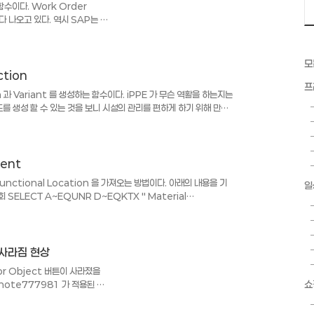
수이다. Work Order
다 나오고 있다. 역시 SAP는 개
만들어 놓은 것 같다. ( 물론 내
도 능력인 듯 하다. ) CALL
TING order_number =
모
ufvd = " caufvd
ction
 = " caufvd wiloa = "
프
 과 Variant 를 생성하는 함수이다. iPPE 가 무슨 역활을 하는지는
노드를 생성 할 수 있는 것을 보니 시설의 관리를 편하게 하기 위해 만든
 있고 많은 프로세스가 있는데 이걸 다 아는 사람이 얼마나 될 까 싶
보는 정도다. 나중에 기회가 된다면 iPPE에 대한 더 많은 내용을 포스
 아래의 함수 들은 PPE Equipment 에서 데이터를 생성, 조회,
ment
Functional Location 을 가져오는 방법이다. 아래의 내용을 기
일
 SELECT A~EQUNR D~EQKTX " Material
PL AS E_ARBPL " Equipment Main Work Center
E_TPLNR " functional location APPENDING
I_LIST FROM EQUI AS A INNER JOIN EQUZ AS B
튼 사라짐 현상
or Object 버튼이 사라졌을
쇼
note777981 가 적용된 부
를 체크하지 않았으나,
게 되어 있다. *--