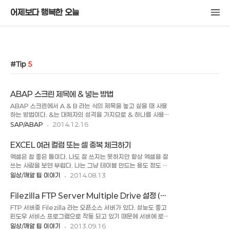
어제보다 행복한 오늘
Tip
5
ABAP 스크린 제목에 & 넣는 방법
ABAP 스크린에서 A & B 라는 식의 제목을 놓고 싶을 때 사용
하는 방법이다. &는 대체자의 성격을 가지므로 & 하나를 사용
하면 그 글씨가 나오지 않는다. 그래서 A & B 라고 쓰더라도 A
SAP/ABAP
2014.12.16
B 로 출력이 되는데 이 때 & 를 하나더 사용하면 ( A && B ) 로
변경하면 A & B의 제목이 출력이 된다. 알면 간단하지만 모르
EXCEL 여러 컬럼 또는 셀 중복 체크하기
면 헤매는 미립자 팁이다.
엑셀은 참 좋은 툴이다. 나도 잘 쓰지는 못하지만 항상 엑셀을 잘
쓰는 사람을 보면 부럽다. 나는 그냥 테이블 만드는 용도 정도 밖
에 쓰지를 못하니.. 엑셀로 문서를 만드는 정도 되는 사람들은 진
일상/깨알 팁 이야기
2014.08.13
짜 엑셀의 신인가 보다. 오늘은 잘쓰지는 못하지만 여러 컬럼(열)
을 비교하여 중복을 찾는 내용을 포스팅 해보려고 한다. 데이터
Filezilla FTP Server Multiple Drive 설정 (
가 몇건 안 되면 눈으로 찾아도 되는데 한 1만건 정도 되니까 정
Windows )
FTP 서버중 Filezilla 라는 오픈소스 서버가 있다. 성능도 좋고
렬을 해도 눈에 잘 안띈다. 원래 ABAP 에 나오는 ALV 로도 찾
윈도우 서비스 프로그램으로 작동 되고 있기 때문에 서버에 로그
을 수 있지만 그건 정렬되서 그냥 칸이 합쳐지는 정도만 보여서
인을 항상 해 놓지 않아도 백그라운드로 돌아가서 편하기도 하
일상/깨알 팁 이야기
2013.09.16
1만건 되니 찾기가 너무 어려워서 엑셀로 export 를 했다. 그