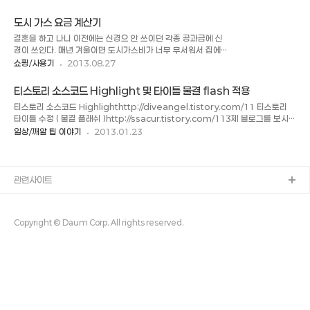
다. FTP 의 Home Directory 를 설정하는 중에 하드 디스크
리고 전에 엑셀에서 중복이 되는 칸에는 붉은 색으로 칠해 주는
가 여러 개일 경우 설정 하는 법을 찾다가 정리하게 되었다. 리눅
기능을 사용해 보려고 한다. 실제로 중복을 체크해 주는 기능을
도시 가스 요금 계산기
스를 사용하시는 분들은 익숙하겠지만 나처럼 혹시나 궁금해 하
사용해..
결혼을 하고 나니 이전에는 신경으 안 쓰이던 각종 공과금에 신
는 분들을 위해서 기록을 남긴다. 그림에서 보는 바와 같이 D 드
경이 쓰인다. 매년 겨울이면 도시가스비가 너무 무서워서 집에보
라이브는 Home 으로 지정되어 있고 F 드라이브는 Aliases
일러도 잘 못켜겠다. 도시가스를 매일매일 체크를 해보는데 실제
쇼핑/사용기
2013.08.27
가 지정되어 있다. Aliases 를 지정 할 때에는 [ /Disk1 ] 이런
로 요금이 얼마나 나올지 체크가 안되어 도시가스 요금을 구하는
식으로 "/" 를 입력하고 저장을 한다. 아래와 같이 F 드라이브가
공식에 따라 엑셀로 도시가스 요금 계산기를 만들어 보았다. 매
Disk1 으로 마운트 되어 보이게 된다. 간단..
티스토리 소스코드 Highlight 및 타이틀 물결 flash 적용
일 계량기 지침을 입력하면 자동으로 사용량 계산되고 단가를 입
티스토리 소스코드 Highlighthttp://diveangel.tistory.com/11 티스토리
력하면 가격도 계산되게 만들었다. 최대한 손이 덜 가게 하려고
타이틀 수정 ( 물결 플래쉬 )http://ssacur.tistory.com/113제 블로그를 보시면
만들었는데 그래도 귀찮긴 하다. 처음일자와 마지막 일자의 데이
아시겠지만, XML 을 로딩하는 시간이 좀 걸려서 제목이 항상 늦게 보이는 현상이 있
일상/깨알 팁 이야기
2013.01.23
터만 입력하면 그냥 계산된다. 중간에는 그냥 누적금액이니..이
습니다.그러나 매우 만족하는 옵션입니다. ( 모바일에서 플래쉬라 안 보이는 것은 함
금액이 절대적이지 않으니 대략적으로 확인하는 금액으로만 쓰
정 - 제목이 안보임..)
면 되겠다. 가장이 되다보니 예전에는 신경도 안 쓰고 막 살았던
게 이제는 막 신경이 쓰인다. 그래도 나..
관련사이트
Copyright © Daum Corp. All rights reserved.