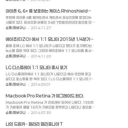
것인가? 는 닭이 먼저냐 달걀이 먼저냐 보다 더 어려운 문제 갔
서 조금더 할인이 될 것 같은데 일단 그런 사이트를 찾지를 못했
다. 조금이라도 어렸을 때라면 그냥 성능을 얻고 무게를 포기하
다. 아래 내역은 삼성애니카 다이렉트로 견적을 내어 본 것이다.
아이폰 6, 6+ 를 보호하는 케이스 Rhinoshield
겠는데 점점 나이가 들어갈 수록 노트북 성능보다는 무게가 더
( 차종은 2015년형 아반떼, 에어..
Crash Guard
주변에 아이폰 6를 떨어뜨려서 깨뜨려서 유상리퍼를 받았다는
크게 와 닿는다. ( 요즘 노트북 성능이 크게 향상되어서 크게 느
사람이 있다. 유상리퍼 비용만 34만 7천원이라던데 참으로 안
끼지 못하는 부분도 있다. ) 삼성에서 업무용으로 적합한 노트북
타까운 일이 아닐 수 없다. 아이폰 6가 나오면서 수리비용도 올
쇼핑/장바구니
2014.11.27
을 내 놓았다. 이름하여 노트북9 NT930X2K-KY4 모델이다.
라간거 같아서 아이폰 사용자로서 참으로 안타깝다. 아이폰 케이
이미 많은 곳에서 진행한 스폰서 리뷰를 볼 수 있다 . 나는 일단
스 뭐가 좋을까 알아 보던 중에 Rhinoshield 에서 나온
샀다는 얘기는 아니고 좋아보여 구매를 할까 생각중여서 장바구
에이조(EIZO) 에서 1:1 모니터 2015년 1/4분기
Crash Guard 라는 케이스를 발견하였다. 킥스타트를 통해서
니 카테고리에 담아 놓..
출시예정
올해 초에 LG 에서 1:1 모니터가 나온다고 했다가 포기했다는
펀딩을 했는데 이미 펀딩은 종료 된 거 같고
뉴스를 접한 적이 있다. 그런데 에이조에서 1:1 모니터를 출시
http://www.evolutivelabs.com/ 홈페이지에서 24.99
한다고 뉴스를 발표하였다. ( 출처 :
쇼핑/장바구니
2014.11.20
달러로 판매하고 있다. 범퍼형 스타일이라 아이폰의 뒷태(?)도
http://www.eizo.co.jp/products/lcd/ev2730q/ ) [일
감상이 가능한 장점을 가지고 있으면서도 상당한 높이(판매자의
상 이야기/장바구니] - LG 디스플레이 1:1 모니터 [일상 이야
주장) 에서도 아이폰을 보호해 준다고 하니 가격도 많이 비싸지
LG 디스플레이 1:1 모니터 출시 포기
기/장바구니] - LG 디스플레이 1:1 모니터 출시 포기 그런데 일
않고 끌리긴하다. 출처 : Rh..
LG 디스플레이에서 1:1 모니터가 나온다고 해서 이전에 갖고
본회사 에이조에서 1:1 모니터를 출시한다고 한다. 에이조에서
싶다고 포스팅을 한 적이 있다. ( LG 디스플레이 1:1 모니터 )
나오는거니 가격에는 자비가 없을 듯한데 일반 사용자들이 구매
그런데 최근에 뉴스에서 LG 디스플레이에서 1:1 모니터는 일반
쇼핑/장바구니
2014.09.01
할 수 있다는 것에 큰 의의를 두고 싶다. ( 나와 같은 개발자들이
고객들에게는 출시 하지 않는다고 뉴스에 발표를 하였다. ( 관련
LG 에서 1:1 모니터가 나오길 기다렸는데... LG에서 포기했다.
기사 ) 대신 산업용으로는 출시를 할 예정이란다. 개발자라서 참
) 1:1 모니터를 기다리다가 안나온다길래 요즘 삼성 4K 모니..
Macbook Pro Retina 가 업그레이드 된다.
으로 안타까울 수 밖에 없다. 출시만 됐다면 최소 한대는 구매 했
Macbook Pro Retina 가 리프레쉬 되어서 나온다. 15인치
을텐데 아쉽기만 하다. LG 는 나름 새로운 것에 도전을 잘 한다
가 기본형이 램을 16기가 기본으로 장착하고 나온다니 참으로
고 생각했었는데, 이건 아마도 수익이 안나서 출시를 안 하는 것
좋은 것 같다. 항상 램을 업그레이드 해야 하나 말아야 하나 고민
쇼핑/장바구니
2014.07.30
인지 다른 원인이 있는 것인지 알 수는 없지만 꽤나 많은 사람들
하게 하는데 (Macbook Pro Retina 는 램이 보드에 납땜이
이 기다렸는데 아쉬워하는 사람들이 꽤 될 듯하다. 괜히 3월달
되어 나와 자체적으로 업그레이드가 불가능하다. ) 기본으로 나
부터 열심히 기다렸네..뉴스에는 삼성 디스플레이 사장이 비웃었
나의 드림카 - 페라리 캘리포니아 T
온다니 Macbook Pro Retina 15 인치가 참으로 매력이 생
다는데, 요즘..