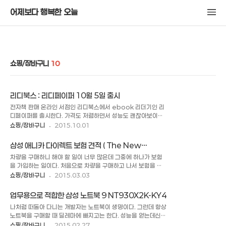
어제보다 행복한 오늘
쇼핑/장바구니
10
리디북스 : 리디페이퍼 10월 5일 출시
전자책 판매 온라인 서점인 리디북스에서 ebook 리더기인 리
디페이퍼를 출시한다. 가격도 저렴하면서 성능도 괜찮아보이기
에 이번에 구매를 하려고 한다. 일반 버전이랑 라이트 버전이 있
쇼핑/장바구니
2015.10.01
는데 화면 해상도의 PPI 만 다르고 다른 성능은 동일하다. 일반
버전은 14.9만원 라이트 버전은 8.9만원 이다. 두 버전의 가격
삼성 애니카 다이렉트 보험 견적 ( The New
차이는 6만원인데 라이트 버전이 가격대비 성능이 괜찮을 것으
Avante 2015년 형 신차 )
차량을 구매하니 해야 할 일이 너무 많은데 그중에 하나가 보험
로 판단된다. http://paper.ridibooks.com 6인치 기기라
을 가입하는 일이다. 처음으로 차량을 구매하고 나서 보험을 가
작을 것 같기도 하지만 ebook 이라는 것이 페이지 크기가 정
입해야 하는데 어떤 보험을 가입해야 할지 몰라서 해메던중 자동
쇼핑/장바구니
2015.03.03
해져 있는 것이 아니기 때문에 큰 문제는 없어 보인다. 작은 크기
차 다이렉트 보험에서 견적을 뽑이 보았다. 일단 꽤 저렴하고 사
로 가방에 넣어가지고 다니기 편리 할 것 같다. 열린서재는 지원
고나도 잘 온다는 삼성 애니카 다이렉트 보험에서 견적을 뽑아
하지 않으며 리디북스 전용기기로 나오기 때문에 루팅 없이는 다
업무용으로 적합한 삼성 노트북 9 NT930X2K-KY4
보았다. 우리나라에 각종 물건을 비교해주는 사이트는 있어도 보
른 용도로 사..
나처럼 떠돌아 다니는 개발자는 노트북이 생명이다. 그런데 항상
험견적을 비교해주는 사이트가 없어서 일일이 사이트를 돌아다
노트북을 구매할 때 딜레마에 빠지고는 한다. 성능을 얻는데신
니면서 견적을 확인해야 했는데 이게 참 불편한 것 같다. 비슷한
무게도 같이 얻을 것인가? 아니면 성능을 포기하고 무게를 줄일
쇼핑/장바구니
2015.02.27
보험 보장 한도라면 가격을 공개 비교사이트가 있으면 경쟁이 되