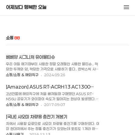
어제보다 행복한 오늘
쇼핑
88
베베앙 시그니처 유아물티슈
우리 아들 애기때부터 사용한 정말 오래동안 사용한 물티슈.. 적
당한 두께와 양, 적당한 가격으로 사용하기 좋다.. 한박스씩 사서
쟁여놓고 쓰고 있었는데 쿠팡에서만 몇년간 샀구나.. 로켓배송은
쇼핑/쇼핑 & 해외직구
2024.09.26
내일 가져다 주는게 확실하니까 계속 쓰게 되는 것 같
다.. "이 포스팅은 쿠팡 파트너스 활동의 일환으로, 이에 따
[Amazon] ASUS RT-ACRH13 AC1300
른 일정액의 수수료를 제공받습니다."
Gigabit Router 구매하다
2년전쯤에 해외직구에 처음 빠져들때 구매했던 ASUS RT-
N56U 공유기가 와이파이 속도가 떨어지는 현상이 발생했다.
초기화를 해도 별다른 해결기미가 보이지 않아서 핫딜이 떴길래
쇼핑/쇼핑 & 해외직구
2017.09.07
[Amazon] ASUS RT-ACRH13 AC1300 Gigabit
Router 를 구매하게 되었다. ASUS AC58U 와 동일한 제품
[국내] 샤오미 차량용 충전기 개봉기
이라고 한다. 하지만 펌웨어는 차이가 있을 수 있고 커스텀 펌웨
차에서 사용할 요량으로 샤오미 차량용 충전기를 구매하였다. 이
어인 멀린펌은 올라가지 않는다고 한다. 그래서 간의나스 기능으
미 현대차에서 주는 정품 충전기가 있었는데 포트도 1개라 하이
로는 사용하기 어려워 보인다. 나는 따로 xpenology 를 사용
패스를 추가하면서 부족하여 샤오미 2포트 시거잭 충전기를 구
쇼핑/사용기
2016.12.13
하고 있기 때문에 크게 상관은 없어보인다. 처음 ASUS 공유기