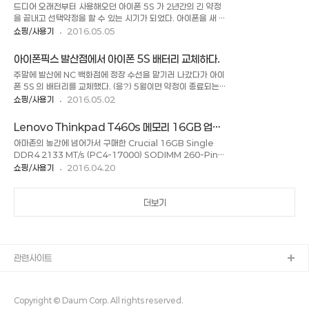
드디어 오래전부터 사용해오던 아이폰 5S 가 2년간의 긴 약정
매하는 제품이 저렴하면 구매하려고 했으나 거기서 안내한 가격
을 끝내고 선택약정을 할 수 있는 시기가 되었다. 아이폰을 새 걸
은 인터넷 최저가보다 비쌌다. 그래서 그냥 포기 했는데 13만원
로 바꿀까도 생각했지만 성능도 모자라지 않고 배터리도 사설에
쇼핑/사용기
2016.05.05
짜리를 1년밖에 못쓰는게 아깝기는 했다. (보증기간이 좀 더 길
서 교체해서 1년은 더 사용하기로 마음을 먹고 선택약정을 걸었
었으면 좋겠다. 보증이 1년인 제품은 1년만 지나면 꼭 고장이 나
다. ( 할부가 끝나서 전화요금이 조금 나오는 것에 끌려서 좀 더
는지... ) 비싼 제품도 1년밖에 못 사용할 것 같아서 저렴이를 살
아이폰픽스 발산점에서 아이폰 5S 배터리 교체하다.
쓰기로 했다. ) ( 출처 : tworld.co.kr ) 아이폰 5S를 2014년
까 아..
주말에 발산에 NC 백화점에 정장 수선을 맡기러 나갔다가 아이
5월 2일 개통을 했는데 5월 3일날 선택약정이 가입이 가능하다
폰 5S 의 배터리를 교체했다. (응?) 5월이면 약정이 종료되는데
고 해서 tworld 홈페이지에서 가입을 하게 되었다. 이전에는
사용한지 2년이 되가니 배터리 금방 빠지고, Battery Life 앱
쇼핑/사용기
2016.05.02
대리점에서만 받던 적도 있었는데 지금은 114를 통하거나
으로 ( 현재는 AppStore 에서 무슨 이유인지 검색이 되지 않
tworld 홈페이지를 통해서도 가입이 가능하다. 선택약정은 12
는다. ) 측정을 하면 상태가 BAD 또는 Very BAD 가 나왔는데
개월/24개월 두 종류가 있는데 할인되는 금액은 동일하다고 하
Lenovo Thinkpad T460s 메모리 16GB 업그
2주년 기념으로 앞으로 1년은 더 쓰자는 생각으로 배터리를 교
니 12개..
레이드 하기
아마존의 농간에 넘어가서 구매한 Crucial 16GB Single
체하게 되었다. 배터리는 아이폰픽스 발산점에서 배터리를 교체
DDR4 2133 MT/s (PC4-17000) SODIMM 260-Pin
하였다 (주말에도 영업을 하신다고 주말에 휴대폰이 박살나도
Memory - CT16G4SFD8213 모듈이 오늘 집에 도착했
쇼핑/사용기
2016.04.20
수리를 할 수 있다.) 아이폰픽스 발산점의 위치는 발산역 4번 출
다. t460s 에는 메모리 슬롯이 1개 있는데, 여기에 지금 8GB
구에서 나와서 아웃백 가기 직전 사무실 건물 3층에 있었다. 1,2
모듈이 꽂혀있다. 그래서 총 12GB의 메모리를 가지고 있었는
층은 식당이 주로 있어서 회식을 하러 자주 다녔던 건물이었는데
데 어떻게 하다보니 내 손에는 16GB 메모리가 들려있다. 이걸
더보기
3..
로 업그레이드를 하면 총 20GB의 메모리가 되는데 내 10년된
노트북이 2GB 이니 10년만에 10배의 메모리를 갖는 노트북
을 갖게 되는 것이다 . [일상 이야기/사용기] - Lenovo
Thinkpad T460s 사용기 이전에 웹 개발할때는 이것 저것 띄
관련사이트
워 놓느라 메모리가 부족했는데 지금 SAP 개발은 대부..
Copyright © Daum Corp. All rights reserved.