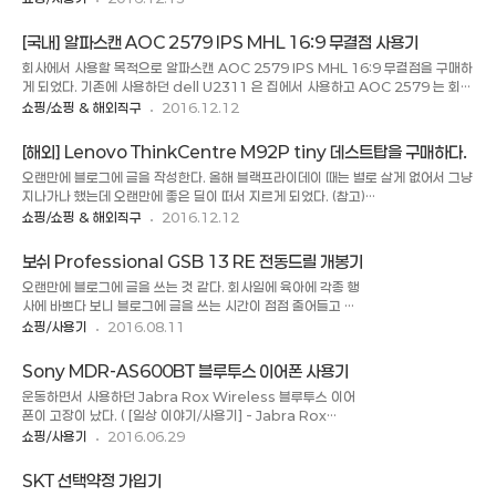
매했다. 다른 제품들도 많았지만 샤오미 제품은 겉이 금속 재질
를 구매했을 때 newegg 를 비트코인으로 뚫어서 기뻐하며 구
로 되어 있어서 단단한게 마음에 들어서 구매를 하였다. 고속충
매했다. 그러나 5Ghz 와이파이를 사용하면 고주파 같은 잡소리
[국내] 알파스캔 AOC 2579 IPS MHL 16:9 무결점 사용기
전도 지원을 한다고 하지만 1개 포트 최대가 5V, 2.4A 정도 수
가 나서 실망했었..
회사에서 사용할 목적으로 알파스캔 AOC 2579 IPS MHL 16:9 무결점을 구매하
준으로 퀵차지 2.0 이나 넥스서 5X에서 사용하는 5V, 3A 충전
게 되었다. 기존에 사용하던 dell U2311 은 집에서 사용하고 AOC 2579 는 회사
은 지원하지 않는다. 실제로 사용해본 결과 불량인지 알 수 없지
에서 사용하게 되었다. 이제 일주일 가량 사용을 했는데 기존의 dell U2311( 이하
쇼핑/쇼핑 & 해외직구
2016.12.12
만 넥서스 5X에서 충전이 끊어지는 현상이 발생하였다. 다른 아
U2311 ) 이 CCFL 인데 반해 AOC 2579 는 LED 백라이트를 사용해서 더 밝기
이폰이나 RF 방식의 하이패스의 사용하는데는 이상이 없었다.
가 밝았다. (당연!) 그리고 AOC 2579 의 경우 플리커 프리를 지원하여 눈이 더 편
구성품은 샤오미 차량용 충전기 및 5pin usb 케이블인데, 케이
[해외] Lenovo ThinkCentre M92P tiny 데스트탑을 구매하다.
안하다는데 아직은 실감하지는 못하겠다. 일단 좋아진 점은 23인치에서 25인치로
블은 포함이 되지 않고..
오랜만에 블로그에 글을 작성한다. 올해 블랙프라이데이 때는 별로 살게 없어서 그냥
화면이 커진 것이 체감이 된다는 것이다. ( 27인치는 좀 클까 해서 25인치를 구매했
지나가나 했는데 오랜만에 좋은 딜이 떠서 지르게 되었다. (참고)
는데 27인치를 구매해도 괜찮을 것 같다. ) 그리고 화면이 꺼졌을 때 베젤이 얇아 보
www.woot.com 에서 Lenovo ThinkCentre M92p tiny Desktop 을
쇼핑/쇼핑 & 해외직구
2016.12.12
이지만 실제..
구매하게 되었는데 구매하고 나서 보니 평이 좀 별로였다. ㅠㅠ 그래서 취소를 하려
고 했더니 woot 에서는 즉시 취소가 아니라면 배송후 반품으로 해야 한다고 한다.
보쉬 Professional GSB 13 RE 전동드릴 개봉기
나는 배대지를 통해서 받을거라 반품은 못 할 꺼 같은데 ㅠㅠ. 아무튼 양품이 오기만
오랜만에 블로그에 글을 쓰는 것 같다. 회사일에 육아에 각종 행
을 기다리면서 소개를 하려고 한다. Lenovo ThinkCentre M92p tiny 제품은
사에 바쁘다 보니 블로그에 글을 쓰는 시간이 점점 줄어들고 있
출시한지가 좀 된 제품이다. i5-3470T 아이비 브릿지 CPU 를 탑재하고 있으며 메
다. 이제 큰 행사도 거의 끝났고, 아가도 일찍 잠드니 오랜만에
쇼핑/사용기
2016.08.11
모리는 4GB 로 노트북용 DDR3 ..
포스팅을 한다. 오늘 개봉기를 올릴 물건은 보쉬(bosch)
Professional GSB 13 RE 유선 해머 드릴 이다. 지금 집에
Sony MDR-AS600BT 블루투스 이어폰 사용기
이사온 이후에 벽에 못을 안 박고 4년을 버텼지만 아기 액자와
운동하면서 사용하던 Jabra Rox Wireless 블루투스 이어
아기 칠판을 걸기 위해서 전동 드릴을 장만했다. 벽에 드릴로 구
폰이 고장이 났다. ( [일상 이야기/사용기] - Jabra Rox
멍을 내서 칼브럭을 박은 다음에 액자 및 칠판을 걸어 놓을 것이
Wireless 블루투스 이어폰 개봉기 ) 13만원이나 주고 구매한
쇼핑/사용기
2016.06.29
다. 그래서 미뤄왔던 전동 드릴을 구매하게 되었다. 전동 드릴은
거라 A/S 를 받아 볼까 했는데 구매한지 1년이 지났을 뿐 아니
무선과 유선이 있는데 유선은 저렴하면서도 강력한 파워를 내고
라 Jabra 에 전화를 해보니 블루투스는 교환을 해주는데 보증
무선은 파워는 약하지만(정확히 말하자면 유선의 파워를 내려면
SKT 선택약정 가입기
기간이 지났으니 보상판매 밖에 안된다는 것이다. 그래서 보상판
비싼 제품을 구..