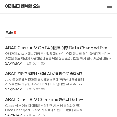
어제보다 행복한 오늘
alv
5
ABAP Class ALV On F4 이벤트 이후 Data Changed Event
사용하기
오랜만에 ABAP 개발 관련 포스팅을 작성한다. 요즘 개발 할 일이 없었다기 보다는
개발을 해도 이전에 사용하던 내용을 복붙 신공으로 개발을 해서 인지 새로운 내용을
조사할 일이 별로 없었는데 이번에 ALV 에서 On_F4 이벤트 이후 Data
SAP/ABAP
2015.11.05
Changed 이벤트를 태워야 하는 경우가 생겨서 구글에서 찾아본 내용을 작성하고
자 한다. ( 실제로 구글에서 찾았다기 보다 SAP 데모 ALV 프로그램에 힌트가 있었
ABAP 간단한 결과 내용을 ALV 팝업으로 출력하기
다. ) 오늘의 목표는 Class ALV 에서 특정 셀에서 ON F4 Event 수행 이후에
ALV 를 이용해서 결과를 표시하고 싶은데 간단한 내용에 비해
Data Changed Event 수행을 시키고, Data Changed Event 에서 변경된
ALV를 만들기 위한 소스의 내용이 너무 많다면 ALV Popup
셀의 정보를 가지고 체크 로직을 태우는 부분이다. ON_F4 이벤트가 수행하기 전에
Function 을 이용해서 결과를 표시 할 수 있다. 간단하면서 사
SAP/ABAP
2015.02.06
Data Changed Ev..
용이 간편하지만 별도의 기능을 구현하기에는 한계가 있으므로
단순히 결과 메시지들을 출력한다던지 하는데 사용이 가능하다.
ABAP Class ALV Checkbox 변경시 Data
구글에서 검색으로 찾았는데 아래 사이트에서 확인 할 수 있다.
Changed Event 실행
Class ALV 에서 데이터를 수정하면 ALV 에 설정되어 있는
그리고 사이트 사용자의 여러 개발 코드 예제가 있으니 개발하는
Data Changed Event 가 실행되게 된다. 그런데 개발을 하
데 많은 도움을 받을 수 있다. Original Source :
다 보니 Checkbox 의 경우 기본적으로 Data Changed
SAP/ABAP
2014.12.15
http://www.kerum.pl/infodepot/00004 REPORT