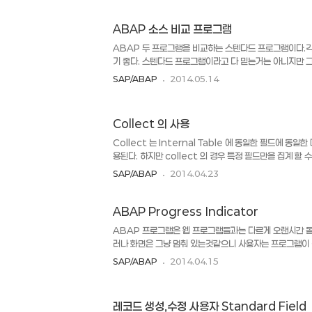
ID zfi. DATA : itab TYPE STANDARD TABLE O
filename OBLIGATORY. AT SELECTION-SCR
FUNCTION 'F4_FILENAME' IMPORTING file_n
ABAP 소스 비교 프로그램
ABAP 두 프로그램을 비교하는 스텐다드 프로그램이다.각
기 좋다. 스텐다드 프로그램이라고 다 믿는거는 아니지만 
금은 믿음이 간다. RS_ABAPSOURCE_COMPARE -
SAP/ABAP
2014.05.14
Collect 의 사용
Collect 는 Internal Table 에 동일한 필드에 동
용된다. 하지만 collect 의 경우 특정 필드만을 집계 할 
가능하다. [예시] Collect 이전 Column1 Column2
SAP/ABAP
2014.04.23
500 B B 600 700 B C 0 -100 Collect 이
400500 BB 600700 BC 0-100 Collect 사용
을 해준 다음 사용..
ABAP Progress Indicator
ABAP 프로그램은 웹 프로그램들과는 다르게 오랜시간 돌
러나 화면은 그냥 멈춰 있는것같으니 사용자는 프로그램이
알 길이 없다. 그래서 프로그래스 바를 추가 하면 사용자
SAP/ABAP
2014.04.15
며, 또한 얼마나 남았는지를 표시할 수 있다. 하지만 아래 
프당 카운터도 계산해서 넣어야 하는 수고로움이 있다. ( 귀찮다
0~100 까지 넣을 수 있다. *&-----------------------
레코드 생성,수정 사용자 Standard Field
----------------------* *& MACRO *&---------