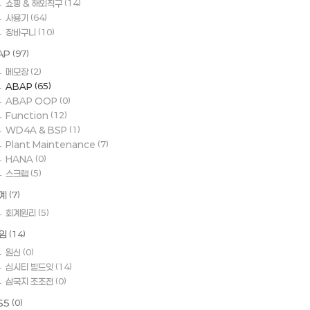
쇼핑 & 해외직구
(14)
사용기
(64)
장바구니
(10)
AP
(97)
메모장
(2)
ABAP
(65)
ABAP OOP
(0)
Function
(12)
WD4A & BSP
(1)
Plant Maintenance
(7)
HANA
(0)
스크랩
(5)
계
(7)
회계원리
(5)
임
(14)
원신
(0)
심시티 빌드잇
(14)
삼국지 조조전
(0)
S5
(0)