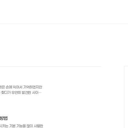
런것은 손에 익어서 기억하겠지만
 를 찾다가 우연히 발견한 사이트
쓰겠지만 그래도 유용한 사이트라
자.. 쉽다..)
갖 tcode를 조회 할 수 있는
에 관련된 tcode 를 알아야
결방법
code에 맞는 텍스트는 유사한
즐겨찾기 해놓고 tcode..
t 시키는 기본 기능을 많이 사용한