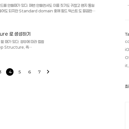
드를 만들때가 있다. 매번 만들면서도 이름 짓기도 귀찮고 왠지 통일
어도 되지만 Standard domain 중에 필드 텍스트 도 깔끔한
TS 8 0 레코드 생성일 ERZET ERZET TIMS 6 0 입력 시간
EDAT AEDAT DATS 8 0 변경일 AEZET AEZET TIMS
브젝트 변경자 이름 - 끗 -
ture 로 생성하기
T
c
야 할 때가 있다. 경우에 따라 컬럼
Structure, 즉
iO
하는 경우가 생긴다. 예를 들면 ALV
O
l Table 로 셀을 지정해야 하
참조 URL : dynamic
it,
역 Structure 를 생성한다.
3
4
5
6
7
 * 전역변수 선언 시작 DATA :
최
최
근
글
과
C
인
기
글