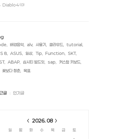
Diablo4
(0)
ag
ode,
배경음악,
alv,
사용기,
클라우드,
tutorial,
S 8,
ASUS,
일상,
Tip,
Function,
SKT,
ST,
ABAP,
심시티 빌드잇,
sap,
커스텀 키보드,
꽃보다 청춘,
목표,
근글
인기글
alendar
2026. 08
일
월
화
수
목
금
토