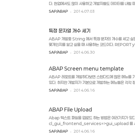
다. 현업에서도 많이 사용하고 개발자들도 데이터를 내릴 
EXPORT > 로컬 파일 > 스프레드 시트 로 다운로드 받
SAP/ABAP
2014.07.03
다. 그리드는 하나로 보이는데 데이터를 내리면 2개 이상
다. 이럴 때는 ALV 의 SORT 하는 부분의 속성을 확인하면 된다
----------------------------------------------
특정 문자열 개수 세기
GRID_SET_SORT *&---------------------------
--------..
ABAP 개발중 String 에서 특정 문자의 개수를 세고 싶
몇개인지를 알고 싶을 때 사용하는 코드이다. REPORT ytest0
i. lv_string = 'ABCDABCDEFG'. FIND ALL 
SAP/ABAP
2014.06.30
lv_cnt. WRITE : lv_cnt. 또한 특정 문자 예를 들면
LV_STRING MATCH OFFSET LV_OFF.
ABAP Screen menu template
ABAP 레포트를 개발하다보면 스텐다드에 많은 메뉴를 기
있다. 하지만 개발자가 기본으로 개발하는 메뉴들은 각각 
스텐다드에 보이는 아래와 같은 메뉴를 설정하고 싶을 때가 
SAP/ABAP
2014.06.16
Function ALV 를 사용한다던지 할 때 넣고 싶지만 너
그럴때 사용하라고 SAP에서는 템플릿을 제공한다. 메뉴 
보겠다. 메뉴를 처음 만들면 그냥 빈칸들만 있는 메뉴들이 
ABAP File Upload
Extras > Adjust template 을 선택한다. 메뉴에서 
러면 처음 화면의 메뉴들이 다 들어와서 자리를 잡는다.Templ
Abap 텍스트 파일을 업로드 하는 방법은 여러가지가 있다
cl_gui_frontend_services=>gui_upload 
방법이 있다. 둘의 차이는 잘 모르겠으나 거의 동일한 기능을 
SAP/ABAP
2014.06.16