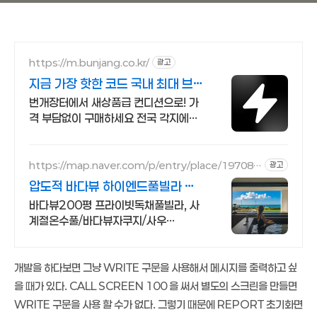
https://m.bunjang.co.kr/
광고
지금 가장 핫한 코드 국내 최대 브
랜드 중고거래
번개장터에서 새상품급 컨디션으로! 가
격 부담없이 구매하세요 전국 각지에서
올라오는 전국구 최다 상품 매일 10만
개 이상의 신규 상품 업로드
https://map.naver.com/p/entry/place/197084
광고
6886
압도적 바다뷰 하이엔드풀빌라 바
다뷰 자쿠지 상시 무료
바다뷰200평 프라이빗독채풀빌라, 사
계절온수풀/바다뷰자쿠지/사우
나/200인치시네마 바다뷰 자쿠지 상
시 무료, 7-8월 한정 수영장포함, 핀란
드식 사우나,200평정원
개발을 하다보면 그냥 WRITE 구문을 사용해서 메시지를 출력하고 싶
을 때가 있다. CALL SCREEN 100 을 써서 별도의 스크린을 만들면
WRITE 구문을 사용 할 수가 없다. 그렇기 때문에 REPORT 초기화면