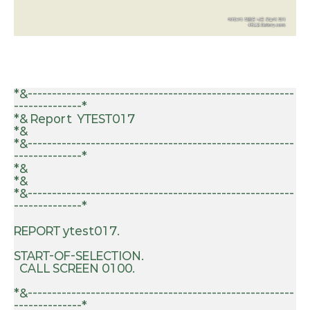
*&-------------------------------------------------------
--------------*

*& Report  YTEST017

*&

*&-------------------------------------------------------
--------------*

*&

*&

*&-------------------------------------------------------
--------------*

REPORT ytest017.

START-OF-SELECTION.

  CALL SCREEN 0100.

*&-------------------------------------------------------
--------------*
