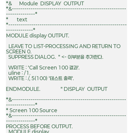
*&      Module  DISPLAY  OUTPUT

*&-------------------------------------------------------
--------------*

*       text

*---------------------------------------------------------
-------------*

MODULE display OUTPUT.

  LEAVE TO LIST-PROCESSING AND RETURN TO 
SCREEN 0.

  SUPPRESS DIALOG.  " <- 이부분을 추가한다.

  WRITE : 'Call Screen 100 결과'.

  uline : /1.

  WRITE : /, 5(100) '테스트 출력'.

ENDMODULE.                 " DISPLAY  OUTPUT

*&-------------------------------------------------------
--------------*

* Screen 100 Source

*&-------------------------------------------------------
--------------*

PROCESS BEFORE OUTPUT.

  MODULE display.
