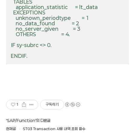
      TABLES

        application_statistic      = lt_data

      EXCEPTIONS

        unknown_periodtype         = 1

        no_data_found              = 2

        no_server_given            = 3

        OTHERS                     = 4.

    IF sy-subrc <> 0.

    ENDIF.

1
구독하기
'SAP/Function'의 다른글
현재글
ST03 Transaction 사용 내역 조회 함수