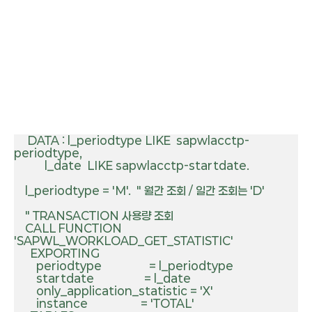
     DATA : l_periodtype LIKE  sapwlacctp-
periodtype,

           l_date  LIKE sapwlacctp-startdate.

    l_periodtype = 'M'.  " 월간 조회 / 일간 조회는 'D'

    " TRANSACTION 사용량 조회

    CALL FUNCTION 
'SAPWL_WORKLOAD_GET_STATISTIC'

      EXPORTING

        periodtype                 = l_periodtype

        startdate                  = l_date

        only_application_statistic = 'X'

        instance                   = 'TOTAL'
