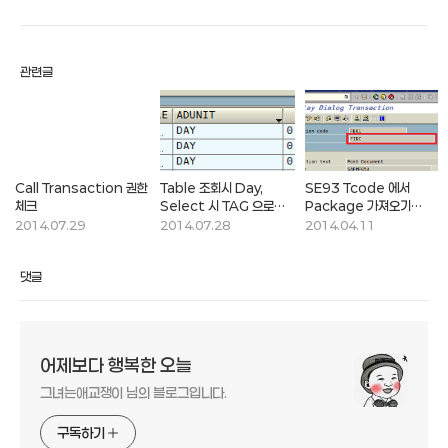
관련글
Call Transaction 권한
Table 조회시 Day,
SE93 Tcode 에서
체크
Select 시 TAG 으로
Package 가져오기
나오는 경우
(RS_ACCESS_PERMIS
2014.07.29
2014.07.28
2014.04.11
댓글
어제보다 행복한 오늘
그녀는애교쟁이 님의 블로그입니다.
구독하기